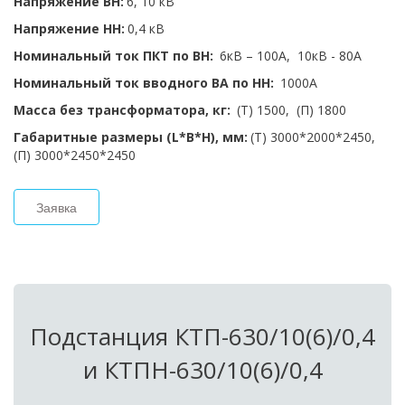
Напряжение ВН:
 6, 10 кВ  
Напряжение НН: 
0,4 кВ 
Номинальный ток ПКТ по ВН:
  6кВ – 100А,  10кВ - 80А 
Номинальный ток вводного ВА по НН:
  1000А 
Масса без трансформатора, кг:
  (Т) 1500,  (П) 1800
Габаритные размеры (L*B*H), мм:
 (Т) 3000*2000*2450,  
(П) 3000*2450*2450
Заявка
Подстанция КТП-630/10(6)/0,4 
и КТПН-630/10(6)/0,4