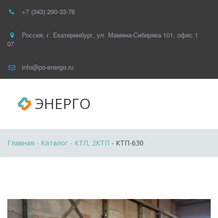
+7 (343) 290-33-76
Россия
,
г. Екатеринбург
,
ул. Мамина-Сибиряка 101
,
офис 1
07
info@po-energo.ru
ЭНЕРГО
Главная
 - 
Каталог
 - 
КТП, 2КТП
 - КТП-630