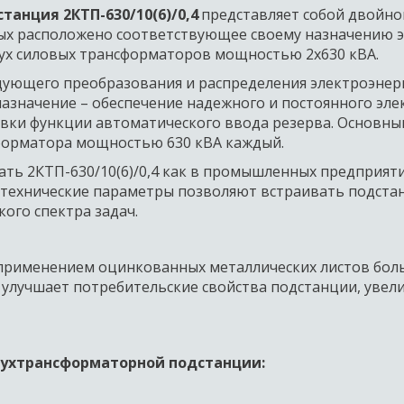
анция 2КТП-630/10(6)/0,4 
представляет собой двойной
рых расположено соответствующее своему назначению 
вух силовых трансформаторов мощностью 2х630 кВА. 
дующего преобразования и распределения электроэнерг
е назначение – обеспечение надежного и постоянного эл
овки функции автоматического ввода резерва. Основн
сформатора мощностью 630 кВА каждый.  
ь 2КТП-630/10(6)/0,4 как в промышленных предприятиях
Ее технические параметры позволяют встраивать подста
го спектра задач.   
с применением оцинкованных металлических листов бол
улучшает потребительские свойства подстанции, увелич
ухтрансформаторной подстанции: 