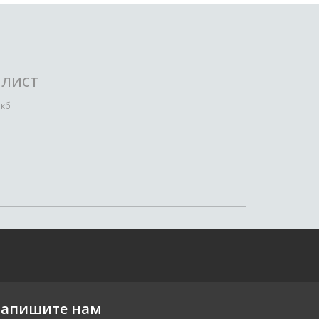
лист
 кб
апишите нам