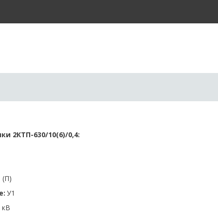
 2КТП-630/10(6)/0,4: 
 (П) 
е:
 У1 
 кВ  