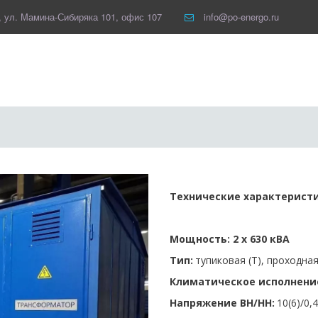
,
ул. Мамина-Сибиряка 101
,
офис 107
info@po-energo.ru
Технические характеристики
Мощность: 2 х 630 кВА 
Тип:
 тупиковая (Т), проходная
Климатическое исполнени
Напряжение ВН/НН:
 10(6)/0,4