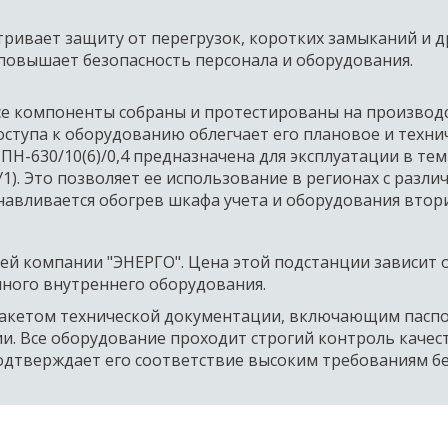
ривает защиту от перегрузок, коротких замыканий и др
повышает безопасность персонала и оборудования.   
се компоненты собраны и протестированы на производст
оступа к оборудованию облегчает его плановое и технич
-630/10(6)/0,4 предназначена для эксплуатации в темп
1). Это позволяет ее использование в регионах с разли
авливается обогрев шкафа учета и оборудования втори
ей компании "ЭНЕРГО". Цена этой подстанции зависит о
нного внутреннего оборудования. 
кетом технической документации, включающим паспорт
и. Все оборудование проходит строгий контроль качест
одтверждает его соответствие высоким требованиям бе