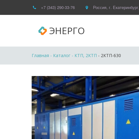
+7 (343) 290-33-76
Россия
,
г. Екатеринбург
ЭНЕРГО
Главная
 - 
Каталог
 - 
КТП, 2КТП
 - 2КТП-630