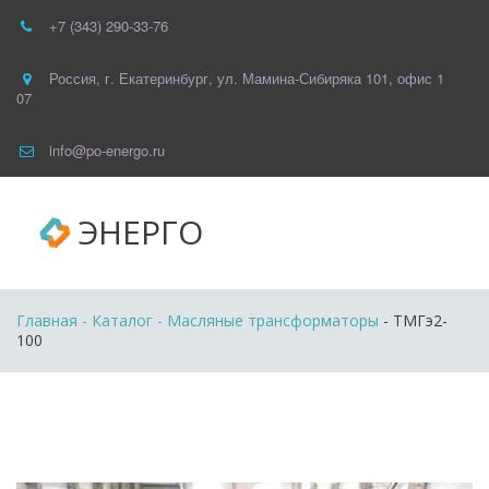
+7 (343) 290-33-76
Россия
,
г. Екатеринбург
,
ул. Мамина-Сибиряка 101
,
офис 1
07
info@po-energo.ru
ЭНЕРГО
Главная
 - 
Каталог
 - 
Масляные трансформаторы
 - ТМГэ2-
100