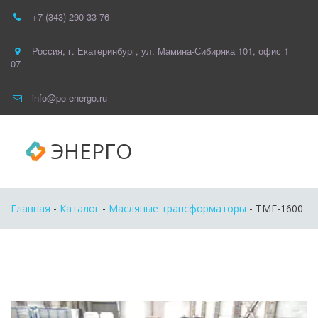
+7 (343) 290-33-76
Россия
,
г. Екатеринбург
,
ул. Мамина-Сибиряка 101
,
офис 1
07
info@po-energo.ru
ЭНЕРГО
Главная
 - 
Каталог
 - 
Масляные трансформаторы
 - ТМГ-1600